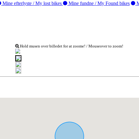
Mine efterlyste / My lost bikes
Mine fundne / My Found bikes
M
Hold musen over billedet for at zoome! / Mouseover to zoom!