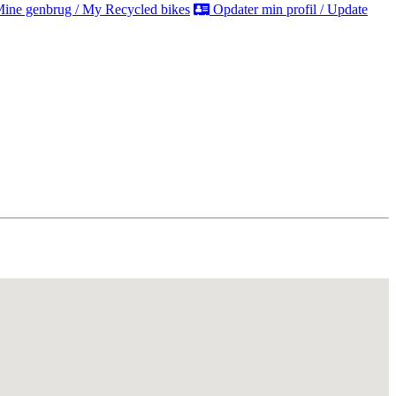
ine genbrug / My Recycled bikes
Opdater min profil / Update