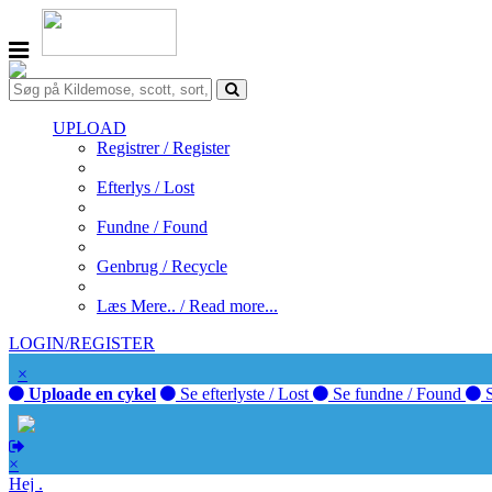
UPLOAD
Registrer / Register
Efterlys / Lost
Fundne / Found
Genbrug / Recycle
Læs Mere.. / Read more...
LOGIN/REGISTER
×
Uploade en cykel
Se efterlyste / Lost
Se fundne / Found
S
×
Hej .