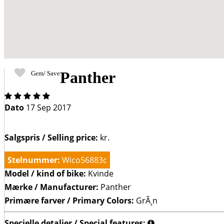
Panther
Gem/ Save
Four
out
Dato
17 Sep 2017
of
Five
Stars
Salgspris / Selling price:
kr.
Stelnummer:
Wico56883c
Model / kind of bike:
Kvinde
Mærke / Manufacturer:
Panther
Primære farver / Primary Colors:
GrÃ¸n
Specielle detaljer / Special features: