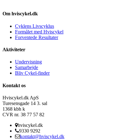
Om hviscykel.dk
Cyklens Livscyklus
Formålet med Hviscykel
Forventede Resultater
Aktiviteter
Undervisning
Samarbejde
Bliv Cykel-finder
Kontakt os
Hviscykel.dk ApS
Turesensgade 14 3. sal
1368 kbh k
CVR nr. 38 77 57 82
hviscykel.dk
9330 9292
kontakt@hviscykel.dk