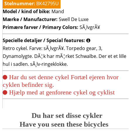
Stelnummer:
BK42795U
Model / kind of bike:
Mand
Mærke / Manufacturer:
Swell De Luxe
Primære farver / Primary Colors:
SÃ¸lvgrÃ¥
Specielle detaljer / Special features:
Retro cykel. Farve: sÃ¸lvgrÃ¥. Torpedo gear, 3,
Dynamolygte. DÃ¦k har mÃ¦rket Schwalbe. Der et et lille
hul i sadlen. sÃ¸lv-ringeklokke.
Har du set denne cykel Fortæl ejeren hvor
cyklen befinder sig.
Hjælp med at genforene cykel og cyklist
Du har set disse cykler
Have you seen these bicycles