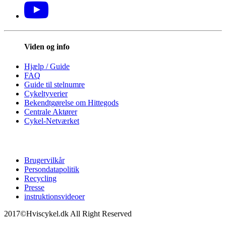
Viden og info
Hjælp / Guide
FAQ
Guide til stelnumre
Cykeltyverier
Bekendtgørelse om Hittegods
Centrale Aktører
Cykel-Netværket
Brugervilkår
Persondatapolitik
Recycling
Presse
instruktionsvideoer
2017©Hviscykel.dk All Right Reserved