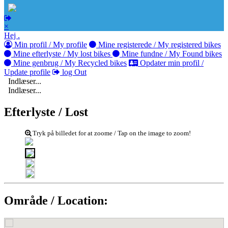
×
Hej .
Min profil / My profile
Mine registerede / My registered bikes
Mine efterlyste / My lost bikes
Mine fundne / My Found bikes
Mine genbrug / My Recycled bikes
Opdater min profil /
Update profile
log Out
Indlæser...
Indlæser...
Efterlyste / Lost
Tryk på billedet for at zoome / Tap on the image to zoom!
Område / Location: