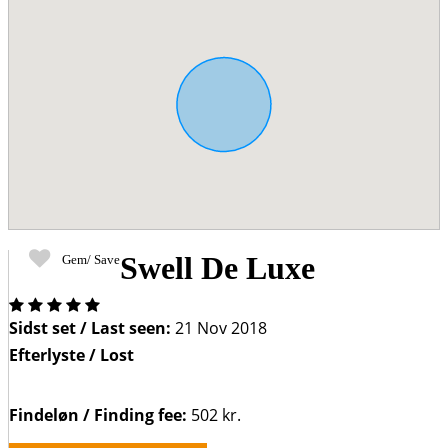
Swell De Luxe
Gem/ Save
Four
out
Sidst set / Last seen:
21 Nov 2018
of
Efterlyste / Lost
Five
Stars
Findeløn / Finding fee:
502 kr.