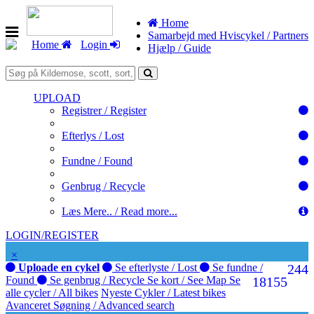
Home
Samarbejd med Hviscykel / Partners
Home
Login
Hjælp / Guide
UPLOAD
Registrer / Register
Efterlys / Lost
Fundne / Found
Genbrug / Recycle
Læs Mere.. / Read more...
LOGIN/REGISTER
×
Uploade en cykel
Se efterlyste / Lost
Se fundne /
244
Found
Se genbrug / Recycle
Se kort / See Map
Se
181
55
alle cycler / All bikes
Nyeste Cykler / Latest bikes
Avanceret Søgning / Advanced search