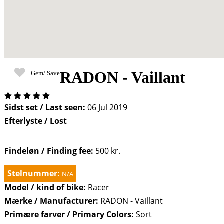
RADON - Vaillant
Gem/ Save
Four
out
Sidst set / Last seen:
06 Jul 2019
of
Efterlyste / Lost
Five
Stars
Findeløn / Finding fee:
500 kr.
Stelnummer:
N/A
Model / kind of bike:
Racer
Mærke / Manufacturer:
RADON - Vaillant
Primære farver / Primary Colors:
Sort