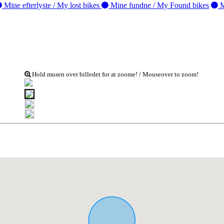
Mine efterlyste / My lost bikes
Mine fundne / My Found bikes
M
Hold musen over billedet for at zoome! / Mouseover to zoom!