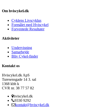
Om hviscykel.dk
Cyklens Livscyklus
Formålet med Hviscykel
Forventede Resultater
Aktiviteter
Undervisning
Samarbejde
Bliv Cykel-finder
Kontakt os
Hviscykel.dk ApS
Turesensgade 14 3. sal
1368 kbh k
CVR nr. 38 77 57 82
hviscykel.dk
9330 9292
kontakt@hviscykel.dk