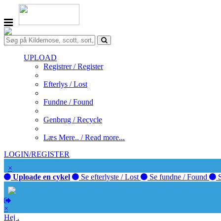
UPLOAD
Registrer / Register
Efterlys / Lost
Fundne / Found
Genbrug / Recycle
Læs Mere.. / Read more...
LOGIN/REGISTER
×
Uploade en cykel
Se efterlyste / Lost
Se fundne / Found
S
×
Hej .