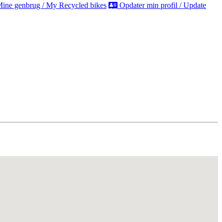
ine genbrug / My Recycled bikes
Opdater min profil / Update