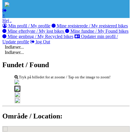
×
Hej .
Min profil / My profile
Mine registerede / My registered bikes
Mine efterlyste / My lost bikes
Mine fundne / My Found bikes
Mine genbrug / My Recycled bikes
Opdater min profil /
Update profile
log Out
Indlæser...
Indlæser...
Fundet / Found
Tryk på billedet for at zoome / Tap on the image to zoom!
Område / Location: