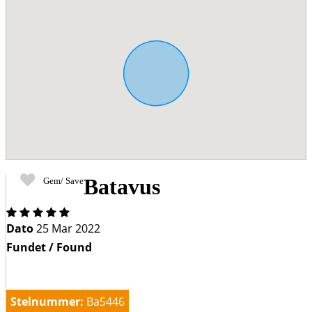
Batavus
Gem/ Save
Four
out
Dato
25 Mar 2022
of
Fundet / Found
Five
Stars
Stelnummer:
Ba5446