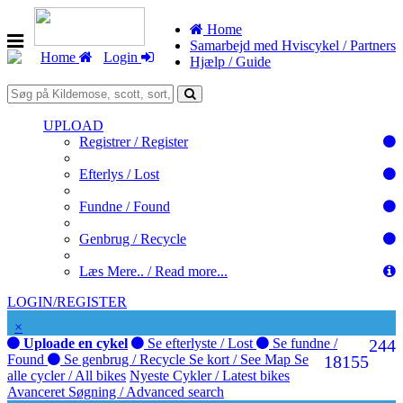
Home
Samarbejd med Hviscykel / Partners
Home
Login
Hjælp / Guide
UPLOAD
Registrer / Register
Efterlys / Lost
Fundne / Found
Genbrug / Recycle
Læs Mere.. / Read more...
LOGIN/REGISTER
×
Uploade en cykel
Se efterlyste / Lost
Se fundne /
244
Found
Se genbrug / Recycle
Se kort / See Map
Se
181
55
alle cycler / All bikes
Nyeste Cykler / Latest bikes
Avanceret Søgning / Advanced search