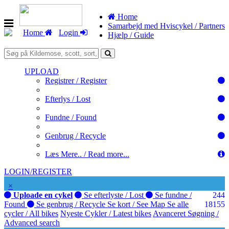
Home
Samarbejd med Hviscykel / Partners
Home
Login
Hjælp / Guide
UPLOAD
Registrer / Register
Efterlys / Lost
Fundne / Found
Genbrug / Recycle
Læs Mere.. / Read more...
LOGIN/REGISTER
×
Uploade en cykel
Se efterlyste / Lost
Se fundne /
244
Found
Se genbrug / Recycle
Se kort / See Map
Se alle
181
55
cycler / All bikes
Nyeste Cykler / Latest bikes
Avanceret Søgning /
Advanced search