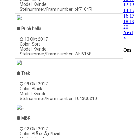
Model: Kvinde
12
13
Stelnummer/Fram number: bk71647l
14
15
16
17
18
19
20
Puch bella
Next
>
13 Okt 2017
Color: Sort
Model: Kvinde
Om
Stelnummer/Fram number: Wbl5158
Trek
09 Okt 2017
Color: Black
Model: Kvinde
Stelnummer/Fram number: 1043U0310
MBK
02 Okt 2017
Color: BlÃ¥/rÃ¸d/hvid