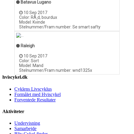
Batavus Lugano
10 Sep 2017
Color: RÃ¸d, bourdux
Model: Kvinde
Stelnummer/Fram number: Se smart safty
Raleigh
10 Sep 2017
Color: Sort
Model: Mand
Stelnummer/Fram number: wnd1325x
hviscykel.dk
Cyklens Livscyklus
Formålet med Hviscykel
Forventede Resultater
Aktiviteter
Undervisning
Samarbejde
Bliv Cykel-finder