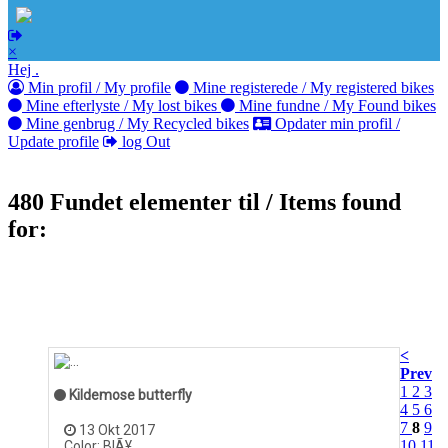
×
Hej .
Min profil / My profile
Mine registerede / My registered bikes
Mine efterlyste / My lost bikes
Mine fundne / My Found bikes
Mine genbrug / My Recycled bikes
Opdater min profil /
Update profile
log Out
480 Fundet elementer til / Items found
for:
<
Prev
1
2
3
Kildemose butterfly
4
5
6
7
8
9
13 Okt 2017
10
11
Color: BlÃ¥