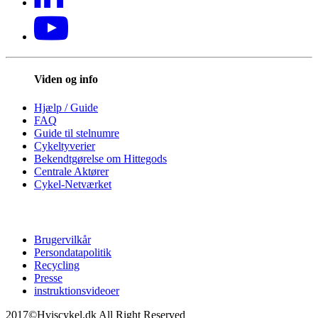
Viden og info
Hjælp / Guide
FAQ
Guide til stelnumre
Cykeltyverier
Bekendtgørelse om Hittegods
Centrale Aktører
Cykel-Netværket
Brugervilkår
Persondatapolitik
Recycling
Presse
instruktionsvideoer
2017©Hviscykel.dk All Right Reserved